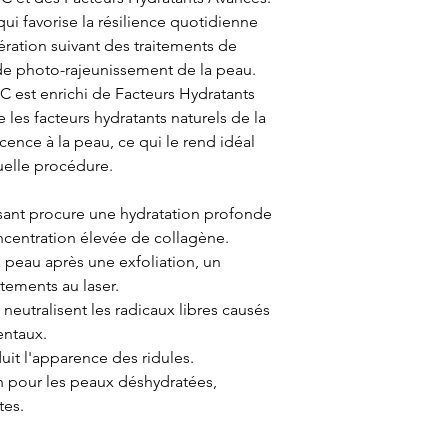
ui favorise la résilience quotidienne
ération suivant des traitements de
de photo-rajeunissement de la peau.
 est enrichi de Facteurs Hydratants
 les facteurs hydratants naturels de la
cence à la peau, ce qui le rend idéal
uelle procédure.
isant procure une hydratation profonde
ncentration élevée de collagène.
a peau après une exfoliation, un
itements au laser.
 neutralisent les radicaux libres causés
entaux.
uit l'apparence des ridules.
n pour les peaux déshydratées,
tes.