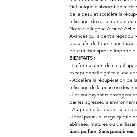
Gel unique à absorption raide q
de la peau et accélère la récup
relissage, de resserrement ou 
Notre Collagène Avancé AH + C
Avancés qui aident à reproduire
peau afin de fournir une turges
pour utiliser après n’importe q
BIENFAITS :
- La formulation de ce gel apa
exceptionnelle grâce à une co
- Accélère la récupération de l
relissage de la peau ou des tra
- Les antioxydants protègent et
par les agresseurs environnem
- Augmente la souplesse et réd
- Idéal pour un usage quotidie
abîmées, matures ou vieillissan
Sans parfum. Sans parabènes.