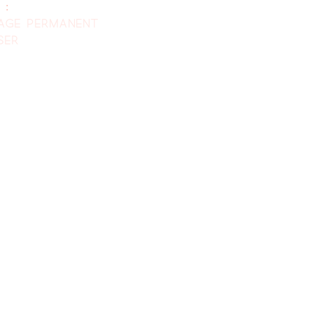
 :
lage permanent
ser
0
0
7h00