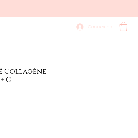
ROMOTION
CONTACT
Connexion
é Collagène
+ C
ix