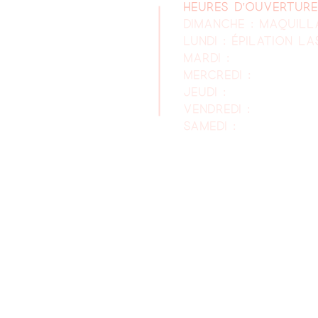
Heures d'ouverture
DIMANCHE : maquil
 Lac-Etchemin, Qc
Lundi :
Épilation La
.sylvie@gmail.com
Mardi :
9h00 À 19h0
8.957.2029
Mercredi :
Variable
Jeudi :
9h00 À 19h0
Vendredi :
9h00 À 1
Samedi :
FERMÉ